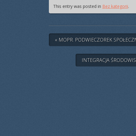
This entry was posted in
Bez kategorii
.
« MOPR. PODWIECZOREK SPOŁECZ
INTEGRACJA ŚRODOWI