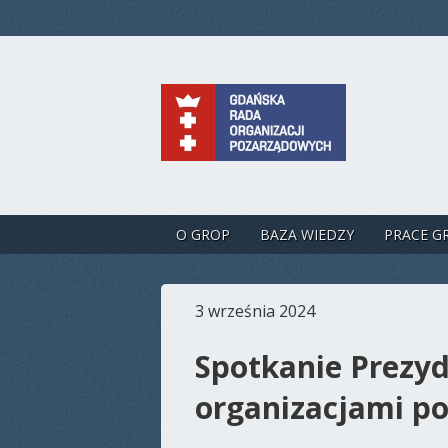
O GROP
BAZA WIEDZY
PRACE G
3 września 2024
Spotkanie Prezy
organizacjami p