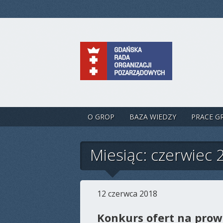
O GROP
BAZA WIEDZY
PRACE G
Miesiąc: czerwiec 
12 czerwca 2018
Konkurs ofert na prow