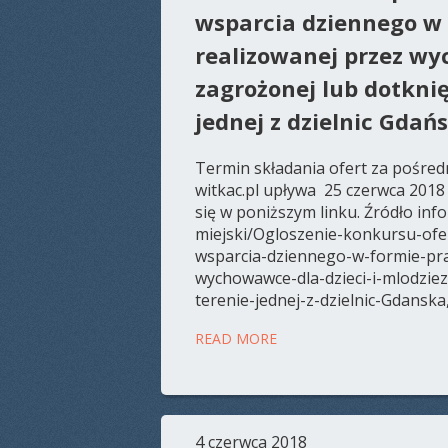
wsparcia dziennego w
realizowanej przez wy
zagrożonej lub dotknię
jednej z dzielnic Gdań
Termin składania ofert za pośre
witkac.pl upływa 25 czerwca 2018 
się w poniższym linku. Źródło info
miejski/Ogloszenie-konkursu-of
wsparcia-dziennego-w-formie-pr
wychowawce-dla-dzieci-i-mlodziez
terenie-jednej-z-dzielnic-Gdansk
READ MORE
4 czerwca 2018