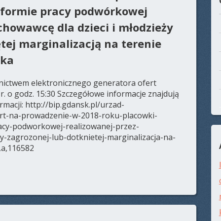
 formie pracy podwórkowej
chowawcę dla dzieci i młodzieży
tej marginalizacją na terenie
ska
dnictwem elektronicznego generatora ofert
r. o godz. 15:30 Szczegółowe informacje znajdują
rmacji: http://bip.gdansk.pl/urzad-
ert-na-prowadzenie-w-2018-roku-placowki-
acy-podworkowej-realizowanej-przez-
y-zagrozonej-lub-dotknietej-marginalizacja-na-
a,a,116582