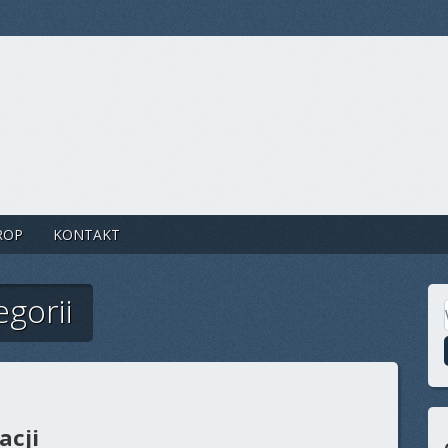
ROP
KONTAKT
egorii
acji