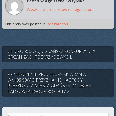
Posted by
Agnieszka Skrzypska
Wyświetl więcej postów od tego autora
This entry was posted in
Bez kategorii
.
« BIURO ROZWOJU GDAŃSKA.KONKURSY DLA
ORGANIZACJI POZARZĄDOWYCH.
PRZEDŁUŻENIE PROCEDURY SKŁADANIA
WNIOSKÓW O PRZYZNANIE NAGRODY
PREZYDENTA MIASTA GDAŃSKA IM. LECHA
BĄDKOWSKIEGO ZA ROK 2017 »
Search for: