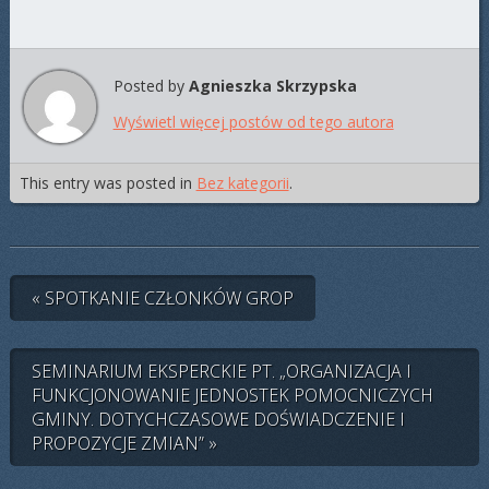
Posted by
Agnieszka Skrzypska
Wyświetl więcej postów od tego autora
This entry was posted in
Bez kategorii
.
« SPOTKANIE CZŁONKÓW GROP
SEMINARIUM EKSPERCKIE PT. „ORGANIZACJA I
FUNKCJONOWANIE JEDNOSTEK POMOCNICZYCH
GMINY. DOTYCHCZASOWE DOŚWIADCZENIE I
PROPOZYCJE ZMIAN” »