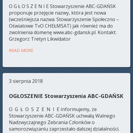
O G Ł O S Z E N I E Stowarzyszenie ABC-GDAŃSK
proponuje przejęcie nazwy, która jest nowa
(wcześniejsza nazwa: Stowarzyszenie Społeczno –
Oświatowe TvO CHEŁMSAT) jak również ma do
zwolnienia domenę www.abc-gdansk.pl. Kontakt:
Grzegorz Tretyn Likwidator
READ MORE
3 sierpnia 2018
OGŁOSZENIE Stowarzyszenia ABC-GDAŃSK
O G Ł O S Z E N I E Informujemy, że
Stowarzyszenie ABC-GDAŃSK uchwałą Walnego
Nadzwyczajnego Zebrania Członków o
samorozwiązaniu zaprzestało dalszej działalności.