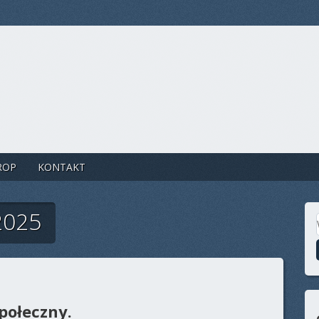
ROP
KONTAKT
2025
połeczny.