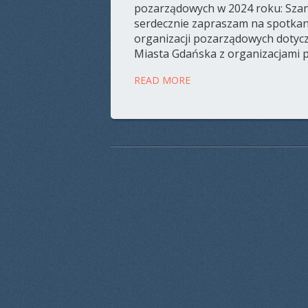
pozarządowych w 2024 roku: Sza
serdecznie zapraszam na spotkanie
organizacji pozarządowych doty
Miasta Gdańska z organizacjami p
READ MORE