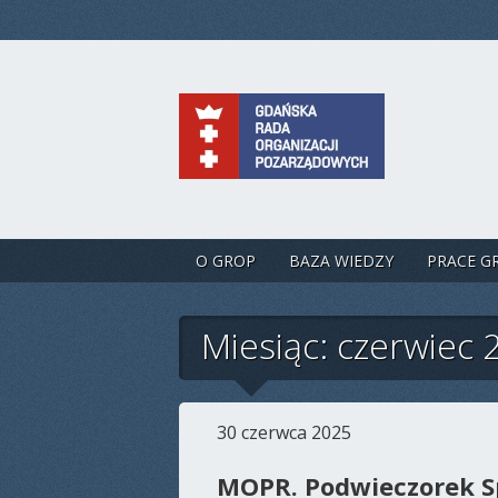
O GROP
BAZA WIEDZY
PRACE G
Miesiąc: czerwiec 
30 czerwca 2025
MOPR. Podwieczorek S