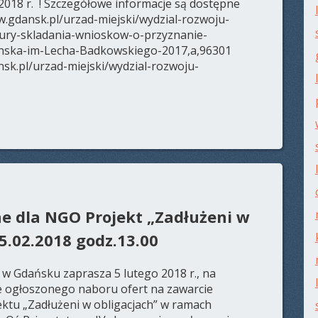
2018 r. ! Szczegółowe informacje są dostępne
w.gdansk.pl/urzad-miejski/wydzial-rozwoju-
ury-skladania-wnioskow-o-przyznanie-
nska-im-Lecha-Badkowskiego-2017,a,96301
nsk.pl/urzad-miejski/wydzial-rozwoju-
e dla NGO Projekt „Zadłużeni w
5.02.2018 godz.13.00
w Gdańsku zaprasza 5 lutego 2018 r., na
e ogłoszonego naboru ofert na zawarcie
jektu „Zadłużeni w obligacjach” w ramach