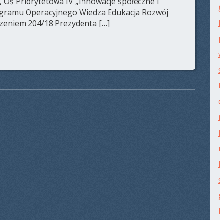
, Oś Priorytetowa IV „Innowacje społeczne i
gramu Operacyjnego Wiedza Edukacja Rozwój
zeniem 204/18 Prezydenta […]