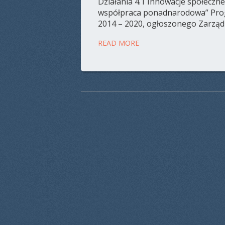
Działania 4.1 Innowacje społeczne
współpraca ponadnarodowa” Pro
2014 – 2020, ogłoszonego Zarząd
READ MORE