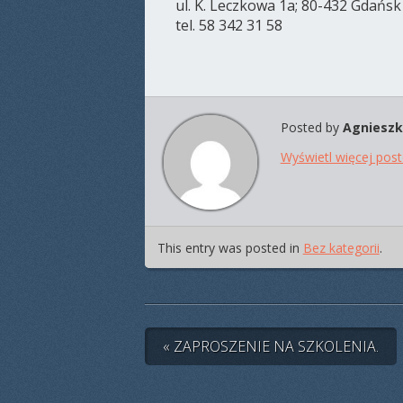
ul. K. Leczkowa 1a; 80-432 Gdańsk
tel. 58 342 31 58
Posted by
Agnieszk
Wyświetl więcej pos
This entry was posted in
Bez kategorii
.
« ZAPROSZENIE NA SZKOLENIA.