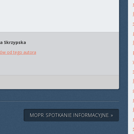
a Skrzypska
tów od tego autora
MOPR. SPOTKANIE INFORMACYJNE. »