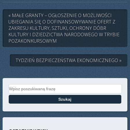
« MAŁE GRANTY – OGŁOSZENIE O MOŻLIWOŚCI
UBIEGANIA SIĘ O DOFINANSOWYWANIE OFERT Z
ZAKRESU KULTURY, SZTUKI, OCHRONY DÓBR
KULTURY I DZIEDZICTWA NARODOWEGO W TRYBIE
POZAKONKURSOWYM
TYDZIEŃ BEZPIECZEŃSTWA EKONOMICZNEGO »
Search for: